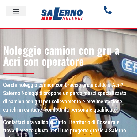
Noleggio camion con gru a
Acri con operatore
Cerchi noleggio camion con braccio gru a caldo a Acri?
Salerno Noleggi ti propone un parco mezzi specializzato
di camion con gru per sollevamento e movimentazione
carichi in cantiere, condotti da personale qualificato.
Contattaci ora valido su tutto il territorio di Cosenza e
trova il mezzo giusto per il tuo progetto grazie a Salerno