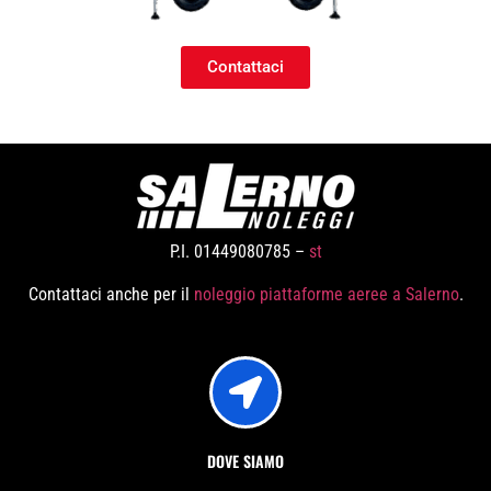
Contattaci
P.I. 01449080785 –
st
Contattaci anche per il
noleggio piattaforme aeree a Salerno
.
DOVE SIAMO