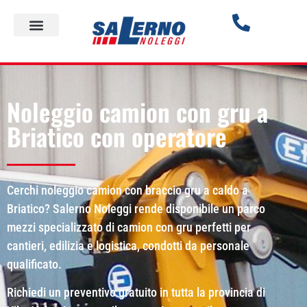
Noleggio camion con gru a
Briatico con operatore
Cerchi noleggio camion con braccio gru a caldo a
Briatico? Salerno Noleggi rende disponibile un parco
mezzi specializzato di camion con gru perfetti per
cantieri, edilizia e logistica, condotti da personale
qualificato.
Richiedi un preventivo gratuito in tutta la provincia di