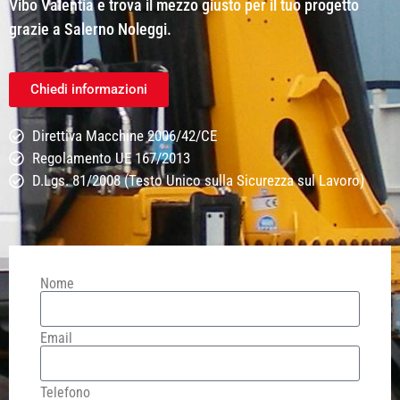
Vibo Valentia e trova il mezzo giusto per il tuo progetto
grazie a Salerno Noleggi.
Chiedi informazioni
Direttiva Macchine 2006/42/CE
Regolamento UE 167/2013
D.Lgs. 81/2008 (Testo Unico sulla Sicurezza sul Lavoro)
Nome
Email
Telefono