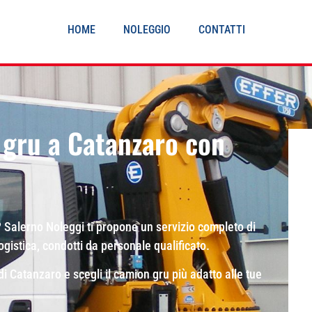
HOME
NOLEGGIO
CONTATTI
 gru a Catanzaro con
 Salerno Noleggi ti propone un servizio completo di
logistica, condotti da personale qualificato.
di Catanzaro e scegli il camion gru più adatto alle tue