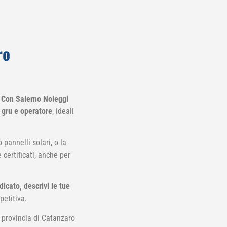
ro
?
Con Salerno Noleggi
 gru e operatore
, ideali
pannelli solari, o la
 certificati, anche per
icato, descrivi le tue
petitiva.
la provincia di Catanzaro