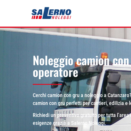
Noleggio camion con
operatore
Cerchi camion con gru a noleggio a Catanzaro?
camion con gru perfetti per cantieri, edilizia e 
Richiedi un preventivo gratuito per tutta l’area 
esigenze grazie a Salerno Noleggi.