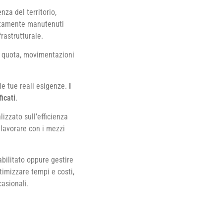
za del territorio,
ttamente manutenuti
rastrutturale.
in quota, movimentazioni
lle tue reali esigenze.
I
ficati
.
izzato sull’efficienza
e lavorare con i mezzi
bilitato oppure gestire
ttimizzare tempi e costi,
casionali.