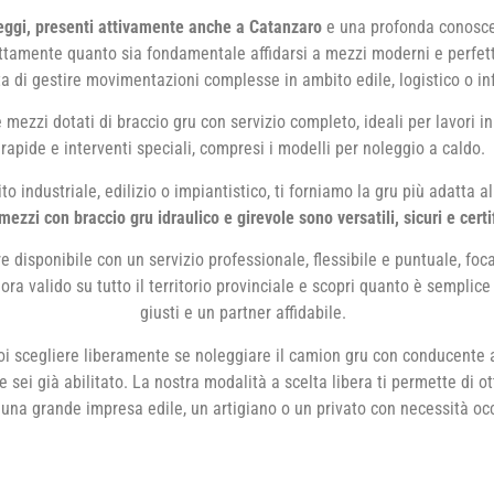
eggi, presenti attivamente anche a Catanzaro
e una profonda conoscen
tamente quanto sia fondamentale affidarsi a mezzi moderni e perfe
ta di gestire movimentazioni complesse in ambito edile, logistico o inf
mezzi dotati di braccio gru con servizio completo, ideali per lavori 
rapide e interventi speciali, compresi i modelli per noleggio a caldo.
to industriale, edilizio o impiantistico, ti forniamo la gru più adatta a
mezzi con braccio gru idraulico e girevole sono versatili, sicuri e certi
 disponibile con un servizio professionale, flessibile e puntuale, focal
ora valido su tutto il territorio provinciale e scopri quanto è semplic
giusti e un partner affidabile.
i scegliere liberamente se noleggiare il camion gru con conducente a
 sei già abilitato. La nostra modalità a scelta libera ti permette di o
 una grande impresa edile, un artigiano o un privato con necessità oc