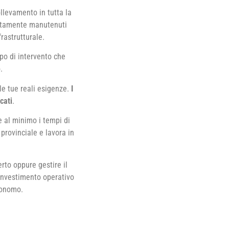
llevamento in tutta la
ttamente manutenuti
rastrutturale.
po di intervento che
.
lle tue reali esigenze.
I
cati
.
e al minimo i tempi di
 provinciale e lavora in
rto oppure gestire il
’investimento operativo
utonomo.