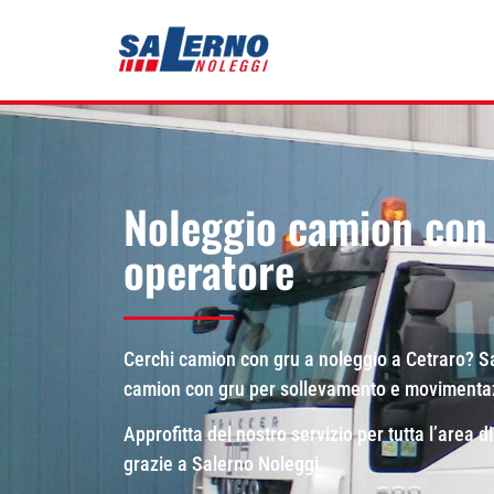
Noleggio camion con 
operatore
Cerchi camion con gru a noleggio a Cetraro? Sa
camion con gru per sollevamento e movimentazio
Approfitta del nostro servizio per tutta l’area d
grazie a Salerno Noleggi.