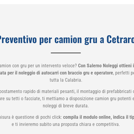
Preventivo per camion gru a Cetrar
amion con gru per un intervento veloce?
Con Salerno Noleggi ottieni 
ta per il noleggio di autocarri con braccio gru e operatore
, perfetti 
tutta la Calabria.
postamento rapido di materiali pesanti, il montaggio di prefabbricati o 
re su tetti o facciate, ti mettiamo a disposizione camion gru potenti e
noleggi di breve durata.
isura è questione di pochi click:
compila il modulo online, indica il ti
e ti invieremo subito una proposta chiara e competitiva.