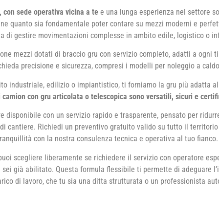
, con sede operativa vicina a te
e una lunga esperienza nel settore so
ne quanto sia fondamentale poter contare su mezzi moderni e perfe
ta di gestire movimentazioni complesse in ambito edile, logistico o inf
ne mezzi dotati di braccio gru con servizio completo, adatti a ogni ti
ichieda precisione e sicurezza, compresi i modelli per noleggio a caldo
to industriale, edilizio o impiantistico, ti forniamo la gru più adatta a
i camion con gru articolata o telescopica sono versatili, sicuri e certifi
e disponibile con un servizio rapido e trasparente, pensato per ridurr
i cantiere. Richiedi un preventivo gratuito valido su tutto il territorio
tranquillità con la nostra consulenza tecnica e operativa al tuo fianco.
uoi scegliere liberamente se richiedere il servizio con operatore espe
sei già abilitato. Questa formula flessibile ti permette di adeguare l
arico di lavoro, che tu sia una ditta strutturata o un professionista a