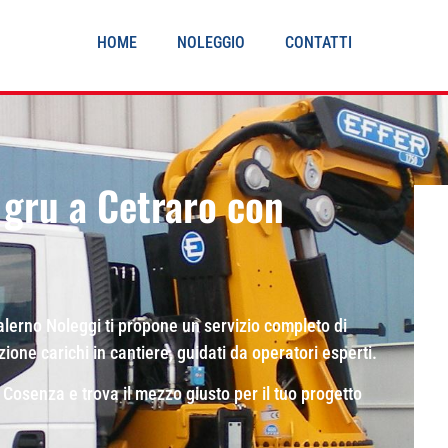
HOME
NOLEGGIO
CONTATTI
gru a Cetraro con
lerno Noleggi ti propone un servizio completo di
ne carichi in cantiere, guidati da operatori esperti.
i Cosenza e trova il mezzo giusto per il tuo progetto