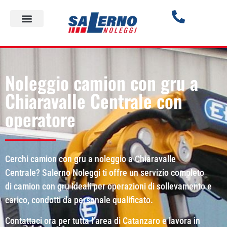
Noleggio camion con gru a
Chiaravalle Centrale con
operatore
Cerchi camion con gru a noleggio a Chiaravalle
Centrale? Salerno Noleggi ti offre un servizio completo
di camion con gru ideali per operazioni di sollevamento e
carico, condotti da personale qualificato.
Contattaci ora per tutta l’area di Catanzaro e lavora in