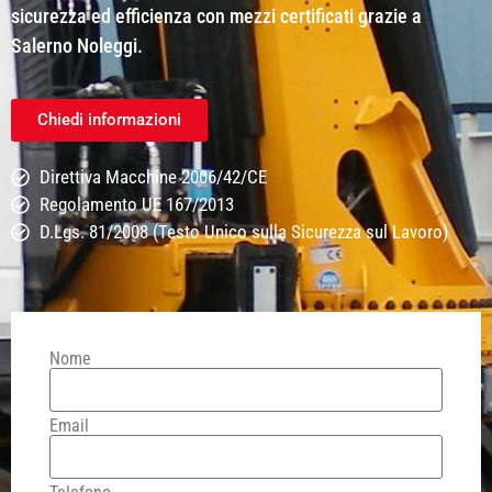
sicurezza ed efficienza con mezzi certificati grazie a
Salerno Noleggi.
Chiedi informazioni
Direttiva Macchine 2006/42/CE
Regolamento UE 167/2013
D.Lgs. 81/2008 (Testo Unico sulla Sicurezza sul Lavoro)
Nome
Email