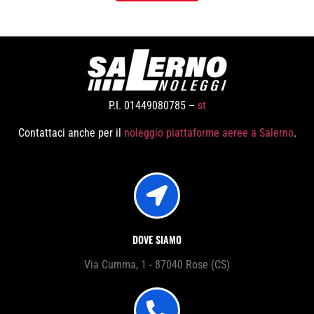
P.I. 01449080785 –
st
Contattaci anche per il
noleggio piattaforme aeree a Salerno
.
DOVE SIAMO
Via Cumma, 1 - 87040 Rose (CS)