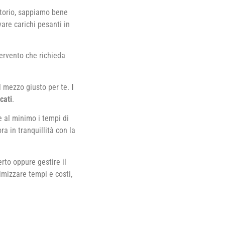
torio, sappiamo bene
vare carichi pesanti in
ervento che richieda
l mezzo giusto per te.
I
cati
.
e al minimo i tempi di
ra in tranquillità con la
rto oppure gestire il
imizzare tempi e costi,