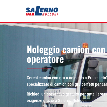
Noleggio camion con 
operatore
Cerchi camion con gru a noleggio a Frascineto
specializzato di camion con gru perfetti per canti
Richiedi un preventivo gratuito per tutta l’area
esigenze grazie a Salerno Noleggi.