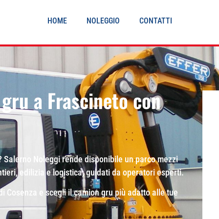
HOME
NOLEGGIO
CONTATTI
gru a Frascineto con
? Salerno Noleggi rende disponibile un parco mezzi
eri, edilizia e logistica, guidati da operatori esperti.
 di Cosenza e scegli il camion gru più adatto alle tue