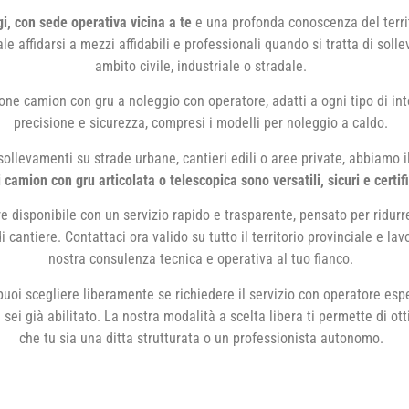
i, con sede operativa vicina a te
e una profonda conoscenza del terri
 affidarsi a mezzi affidabili e professionali quando si tratta di solle
ambito civile, industriale o stradale.
ne camion con gru a noleggio con operatore, adatti a ogni tipo di int
precisione e sicurezza, compresi i modelli per noleggio a caldo.
ollevamenti su strade urbane, cantieri edili o aree private, abbiamo i
i camion con gru articolata o telescopica sono versatili, sicuri e certifi
e disponibile con un servizio rapido e trasparente, pensato per ridurr
 cantiere. Contattaci ora valido su tutto il territorio provinciale e lavo
nostra consulenza tecnica e operativa al tuo fianco.
uoi scegliere liberamente se richiedere il servizio con operatore espe
ei già abilitato. La nostra modalità a scelta libera ti permette di ott
che tu sia una ditta strutturata o un professionista autonomo.