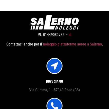
P.I. 01449080785 –
st
Contattaci anche per il
noleggio piattaforme aeree a Salerno
.
DOVE SIAMO
Via Cumma, 1 - 87040 Rose (CS)