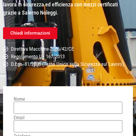
lavora in sicurezza ed efficienza con mezzi certificati
grazie a Salerno Noleggi.
Chiedi informazioni
Direttiva Macchine 2006/42/CE
Regolamento UE 167/2013
D.Lgs. 81/2008 (Testo Unico sulla Sicurezza sul Lavoro)
Nome
Email