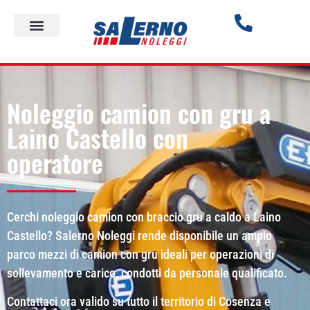
Noleggio camion con gru a
Laino Castello con
operatore
Cerchi noleggio camion con braccio gru a caldo a Laino
Castello? Salerno Noleggi rende disponibile un ampio
parco mezzi di camion con gru ideali per operazioni di
sollevamento e carico, condotti da personale qualificato.
Contattaci ora valido su tutto il territorio di Cosenza e