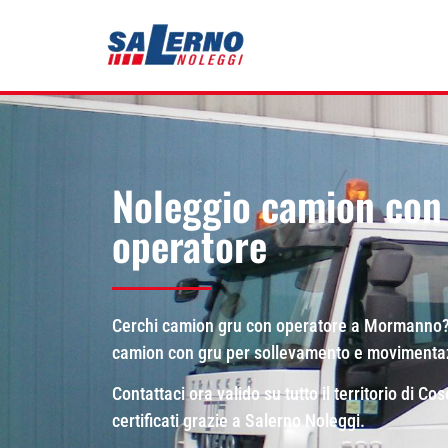
Noleggio camion con
operatore
Cerchi camion gru con operatore a Mormanno? 
camion con gru per sollevamento e movimentazio
Contattaci ora valido su tutto il territorio di C
certificati grazie a Salerno Noleggi.