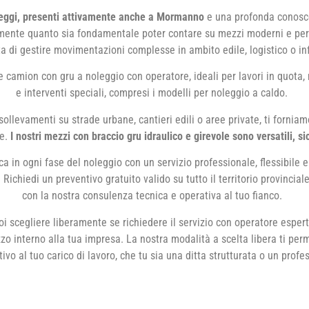
eggi, presenti attivamente anche a Mormanno
e una profonda conoscen
ente quanto sia fondamentale poter contare su mezzi moderni e pe
ta di gestire movimentazioni complesse in ambito edile, logistico o inf
 camion con gru a noleggio con operatore, ideali per lavori in quota
e interventi speciali, compresi i modelli per noleggio a caldo.
llevamenti su strade urbane, cantieri edili o aree private, ti forniamo
ze.
I nostri mezzi con braccio gru idraulico e girevole sono versatili, sic
nca in ogni fase del noleggio con un servizio professionale, flessibile 
. Richiedi un preventivo gratuito valido su tutto il territorio provinciale
con la nostra consulenza tecnica e operativa al tuo fianco.
i scegliere liberamente se richiedere il servizio con operatore esper
izzo interno alla tua impresa. La nostra modalità a scelta libera ti pe
ivo al tuo carico di lavoro, che tu sia una ditta strutturata o un prof