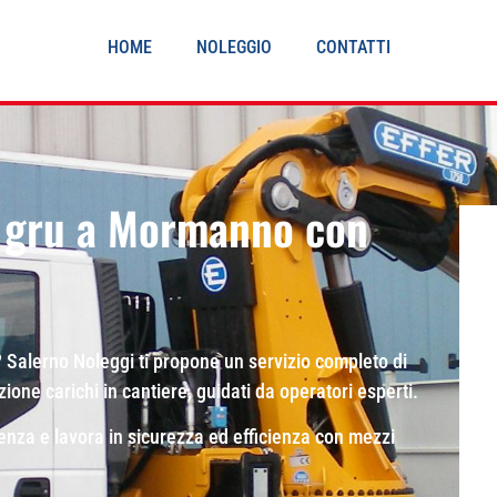
HOME
NOLEGGIO
CONTATTI
 gru a Mormanno con
Salerno Noleggi ti propone un servizio completo di
ne carichi in cantiere, guidati da operatori esperti.
osenza e lavora in sicurezza ed efficienza con mezzi