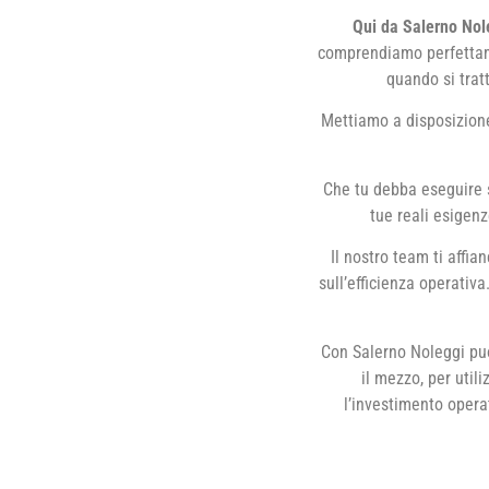
Qui da Salerno Nol
comprendiamo perfettam
quando si trat
Mettiamo a disposizione
Che tu debba eseguire so
tue reali esigen
Il nostro team ti affia
sull’efficienza operativa
Con Salerno Noleggi puo
il mezzo, per util
l’investimento operat