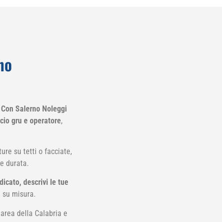
no
?
Con Salerno Noleggi
ccio gru e operatore
,
ure su tetti o facciate,
ve durata.
icato, descrivi le tue
e su misura.
 area della Calabria e