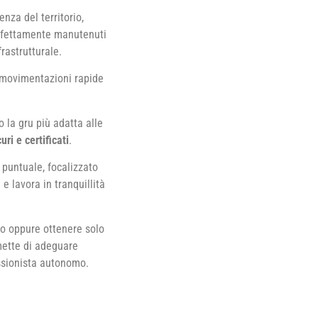
za del territorio,
rfettamente manutenuti
rastrutturale.
, movimentazioni rapide
 la gru più adatta alle
uri e certificati
.
e puntuale, focalizzato
 e lavora in tranquillità
to oppure ottenere solo
rmette di adeguare
essionista autonomo.