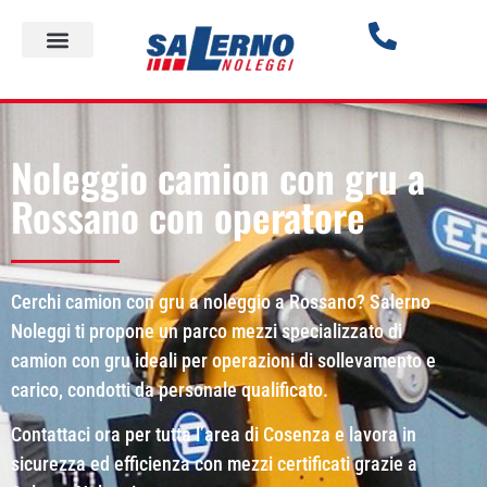
Noleggio camion con gru a
Rossano con operatore
Cerchi camion con gru a noleggio a Rossano? Salerno
Noleggi ti propone un parco mezzi specializzato di
camion con gru ideali per operazioni di sollevamento e
carico, condotti da personale qualificato.
Contattaci ora per tutta l’area di Cosenza e lavora in
sicurezza ed efficienza con mezzi certificati grazie a