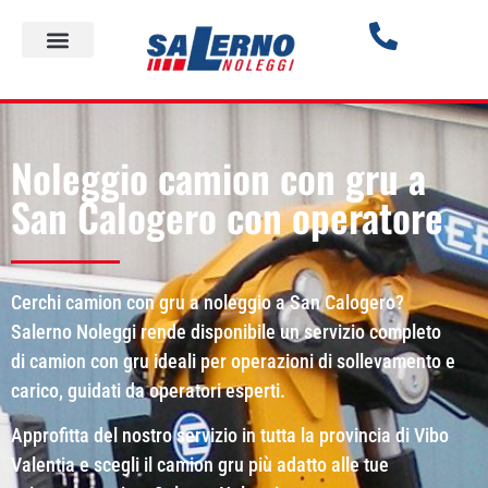
Noleggio camion con gru a
San Calogero con operatore
Cerchi camion con gru a noleggio a San Calogero?
Salerno Noleggi rende disponibile un servizio completo
di camion con gru ideali per operazioni di sollevamento e
carico, guidati da operatori esperti.
Approfitta del nostro servizio in tutta la provincia di Vibo
Valentia e scegli il camion gru più adatto alle tue