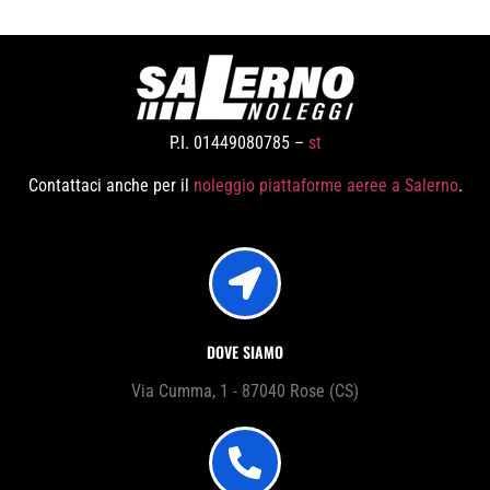
P.I. 01449080785 –
st
Contattaci anche per il
noleggio piattaforme aeree a Salerno
.
DOVE SIAMO
Via Cumma, 1 - 87040 Rose (CS)