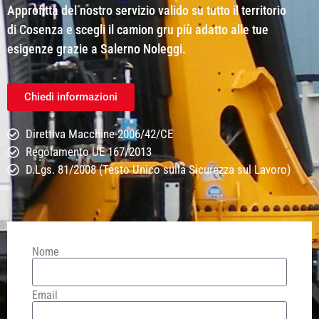
Approfitta del nostro servizio valido su tutto il territorio
di Cosenza e scegli il camion gru più adatto alle tue
esigenze grazie a Salerno Noleggi.
Chiedi informazioni
Direttiva Macchine 2006/42/CE
Regolamento UE 167/2013
D.Lgs. 81/2008 (Testo Unico sulla Sicurezza sul Lavoro)
Nome
Email