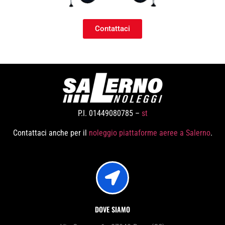
Contattaci
P.I. 01449080785 –
st
Contattaci anche per il
noleggio piattaforme aeree a Salerno
.
DOVE SIAMO