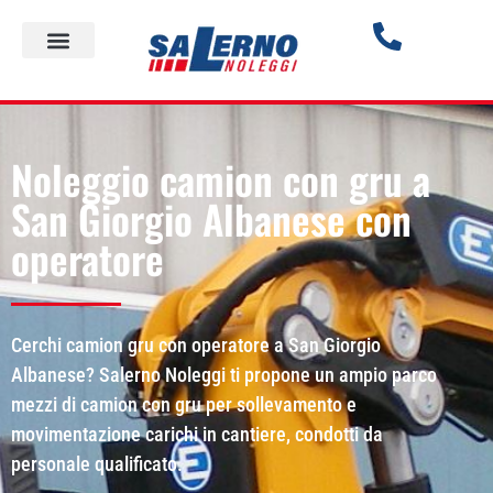
Noleggio camion con gru a
San Giorgio Albanese con
operatore
Cerchi camion gru con operatore a San Giorgio
Albanese? Salerno Noleggi ti propone un ampio parco
mezzi di camion con gru per sollevamento e
movimentazione carichi in cantiere, condotti da
personale qualificato.