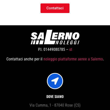
Contattaci
P.I. 01449080785 –
st
Contattaci anche per il
noleggio piattaforme aeree a Salerno
.
DOVE SIAMO
Via Cumma, 1 - 87040 Rose (CS)