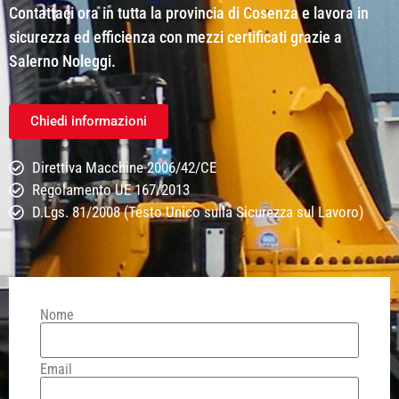
Contattaci ora in tutta la provincia di Cosenza e lavora in
sicurezza ed efficienza con mezzi certificati grazie a
Salerno Noleggi.
Chiedi informazioni
Direttiva Macchine 2006/42/CE
Regolamento UE 167/2013
D.Lgs. 81/2008 (Testo Unico sulla Sicurezza sul Lavoro)
Nome
Email