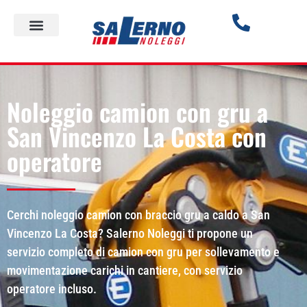
Noleggio camion con gru a
San Vincenzo La Costa con
operatore
Cerchi noleggio camion con braccio gru a caldo a San
Vincenzo La Costa? Salerno Noleggi ti propone un
servizio completo di camion con gru per sollevamento e
movimentazione carichi in cantiere, con servizio
operatore incluso.