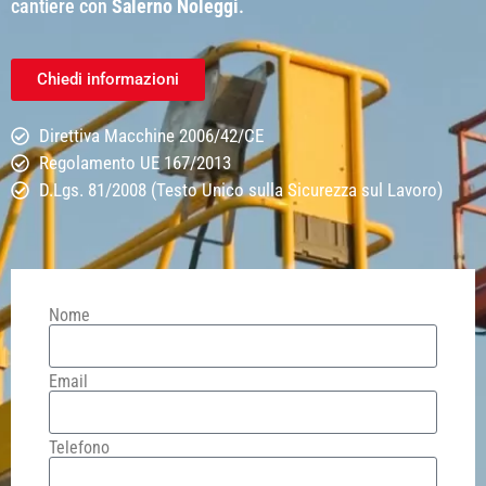
cantiere con
Salerno Noleggi
.
Chiedi informazioni
Direttiva Macchine 2006/42/CE
Regolamento UE 167/2013
D.Lgs. 81/2008 (Testo Unico sulla Sicurezza sul Lavoro)
Nome
Email
Telefono