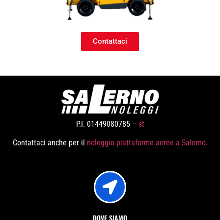
Contattaci
P.I. 01449080785 –
st
Contattaci anche per il
noleggio piattaforme aeree a Salerno
.
DOVE SIAMO