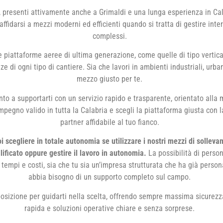
, presenti attivamente anche a Grimaldi e una lunga esperienza in C
ffidarsi a mezzi moderni ed efficienti quando si tratta di gestire inter
complessi.
 piattaforme aeree di ultima generazione, come quelle di tipo vertica
e di ogni tipo di cantiere. Sia che lavori in ambienti industriali, urba
mezzo giusto per te.
nto a supportarti con un servizio rapido e trasparente, orientato alla
mpegno valido in tutta la Calabria e scegli la piattaforma giusta con l
partner affidabile al tuo fianco.
 scegliere in totale autonomia se utilizzare i nostri mezzi di solleva
lificato oppure gestire il lavoro in autonomia.
La possibilità di persona
tempi e costi, sia che tu sia un’impresa strutturata che ha già persona
abbia bisogno di un supporto completo sul campo.
sposizione per guidarti nella scelta, offrendo sempre massima sicurezz
rapida e soluzioni operative chiare e senza sorprese.