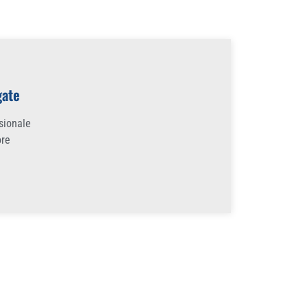
gate
ssionale
ore