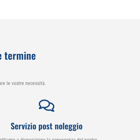
e termine
re le vostre necessità.
Servizio post noleggio
ettiamo a disposizione la conoscenza del nostro