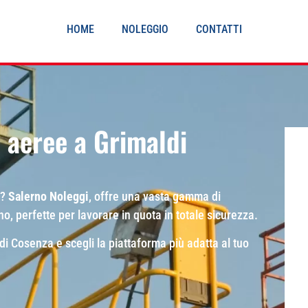
HOME
NOLEGGIO
CONTATTI
 aeree a Grimaldi
i?
Salerno Noleggi
, offre una vasta gamma di
o, perfette per lavorare in quota in totale sicurezza.
di Cosenza e scegli la piattaforma più adatta al tuo