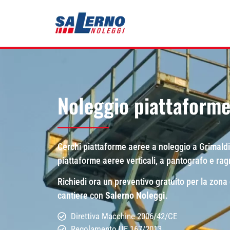
Noleggio piattaforme
Cerchi piattaforme aeree a noleggio a Grimald
piattaforme aeree verticali, a pantografo e ragn
Richiedi ora un preventivo gratuito per la zona 
cantiere con
Salerno Noleggi
.
Direttiva Macchine 2006/42/CE
Regolamento UE 167/2013