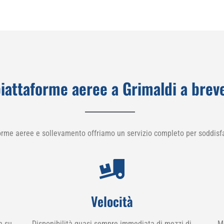
iattaforme aeree a Grimaldi a brev
orme aeree e sollevamento offriamo un servizio completo per soddisfa
Velocità
a su
Disponibilità quasi sempre immediata di mezzi di
M