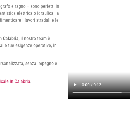
ografo e ragno – sono perfetti in
ntistica elettrica o idraulica, la
menticare i lavori stradali e le
n Calabria
, il nostro team è
alle tue esigenze operative, in
ersonalizzata, senza impegno e
icale in Calabria
.