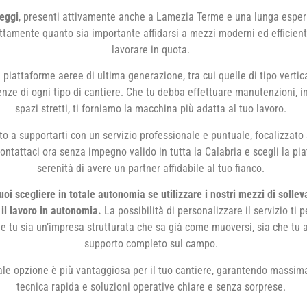
eggi
, presenti attivamente anche a Lamezia Terme e una lunga esperi
amente quanto sia importante affidarsi a mezzi moderni ed efficienti
lavorare in quota.
piattaforme aeree di ultima generazione, tra cui quelle di tipo vertic
nze di ogni tipo di cantiere. Che tu debba effettuare manutenzioni, ins
spazi stretti, ti forniamo la macchina più adatta al tuo lavoro.
to a supportarti con un servizio professionale e puntuale, focalizzato 
Contattaci ora senza impegno valido in tutta la Calabria e scegli la pi
serenità di avere un partner affidabile al tuo fianco.
oi scegliere in totale autonomia se utilizzare i nostri mezzi di soll
il lavoro in autonomia.
La possibilità di personalizzare il servizio ti 
he tu sia un’impresa strutturata che sa già come muoversi, sia che tu 
supporto completo sul campo.
ale opzione è più vantaggiosa per il tuo cantiere, garantendo massim
tecnica rapida e soluzioni operative chiare e senza sorprese.