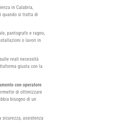
enza in Calabria,
 quando si tratta di
ale, pantografo e ragno,
tallazioni o lavori in
sulle reali necessità
attaforma giusta con la
evamento con operatore
permette di ottimizzare
abbia bisogno di un
a sicurezza, assistenza