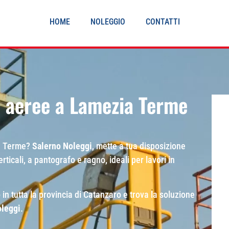
HOME
NOLEGGIO
CONTATTI
 aeree a Lamezia Terme
ia Terme?
Salerno Noleggi
, mette a tua disposizione
icali, a pantografo e ragno, ideali per lavori in
 in tutta la provincia di Catanzaro e trova la soluzione
oleggi
.