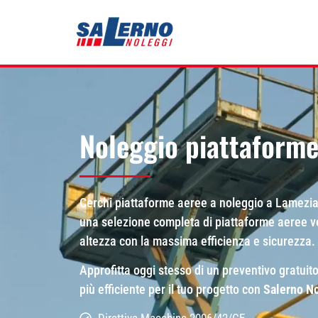
Noleggio piattaforme
Cerchi piattaforme aeree a noleggio a Lamez
una selezione completa di piattaforme aeree vert
altezza con la massima efficienza e sicurezza.
Approfitta oggi stesso di un preventivo gratuito
più efficiente per il tuo progetto con
Salerno N
Direttiva Macchine 2006/42/CE