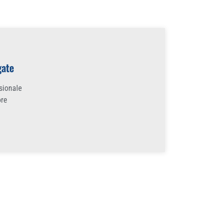
gate
ssionale
ore