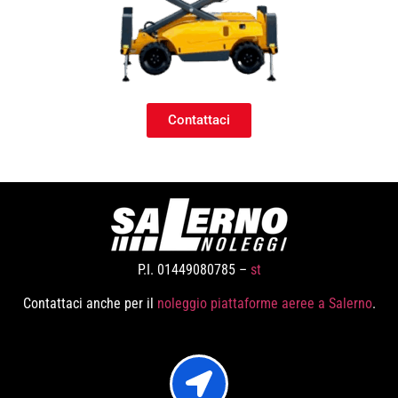
Contattaci
P.I. 01449080785 –
st
Contattaci anche per il
noleggio piattaforme aeree a Salerno
.