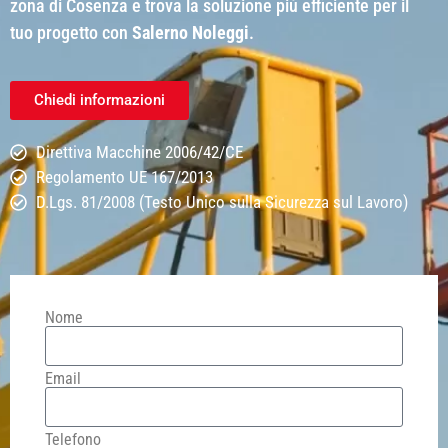
zona di Cosenza e trova la soluzione più efficiente per il
tuo progetto con
Salerno Noleggi
.
Chiedi informazioni
Direttiva Macchine 2006/42/CE
Regolamento UE 167/2013
D.Lgs. 81/2008 (Testo Unico sulla Sicurezza sul Lavoro)
Nome
Email
Telefono