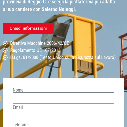
provincia di Reggio C. e scegli la piattaforma più adatta
al tuo cantiere con
Salerno Noleggi
.
Chiedi informazioni
Direttiva Macchine 2006/42/CE
Regolamento UE 167/2013
D.Lgs. 81/2008 (Testo Unico sulla Sicurezza sul Lavoro)
Nome
Email
Telefono