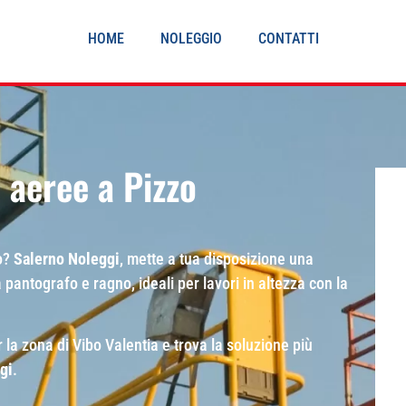
HOME
NOLEGGIO
CONTATTI
 aeree a Pizzo
zo?
Salerno Noleggi
, mette a tua disposizione una
a pantografo e ragno, ideali per lavori in altezza con la
 la zona di Vibo Valentia e trova la soluzione più
gi
.