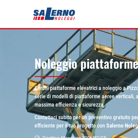
Noleggio piattaforme
Cerchi piattaforme elevatrici a noleggio a Piz
serie di modelli di piattaforme aeree verticali, 
massima efficienza e sicurezza.
Contattaci subito per un preventivo gratuito per
efficiente per il tuo progetto con
Salerno Noleg
Direttiva Macchine 2006/42/CE