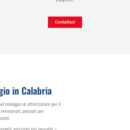
Contattaci
io in Calabria
nel noleggio di attrezzature per il
evisionati, pensati per
zioni.
delli articolati più versatili –