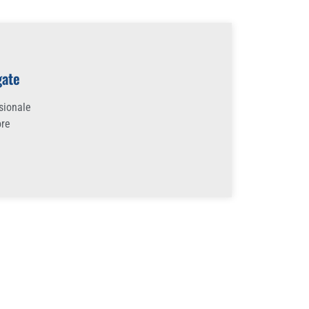
gate
ssionale
ore