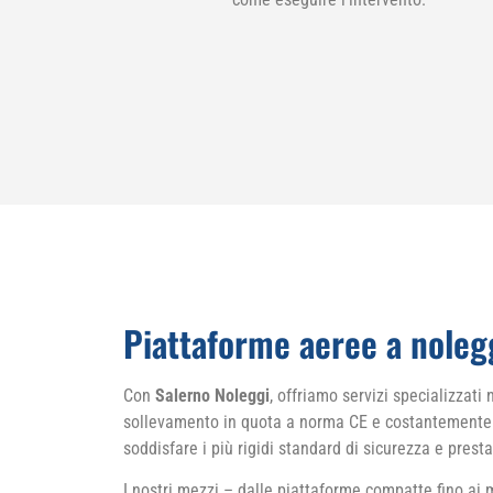
Piattaforme aeree a nolegg
Con
Salerno Noleggi
, offriamo servizi specializzati 
sollevamento in quota a norma CE e costantemente r
soddisfare i più rigidi standard di sicurezza e presta
I nostri mezzi – dalle piattaforme compatte fino ai mo