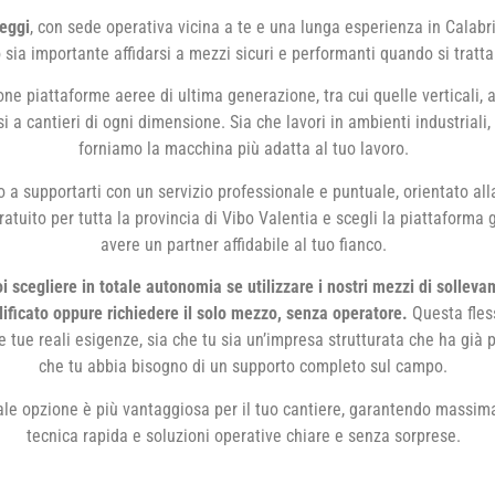
eggi
, con sede operativa vicina a te e una lunga esperienza in Calab
ia importante affidarsi a mezzi sicuri e performanti quando si tratta 
ne piattaforme aeree di ultima generazione, tra cui quelle verticali, 
 a cantieri di ogni dimensione. Sia che lavori in ambienti industriali, 
forniamo la macchina più adatta al tuo lavoro.
o a supportarti con un servizio professionale e puntuale, orientato al
atuito per tutta la provincia di Vibo Valentia e scegli la piattaforma g
avere un partner affidabile al tuo fianco.
 scegliere in totale autonomia se utilizzare i nostri mezzi di solleva
lificato oppure richiedere il solo mezzo, senza operatore.
Questa fless
le tue reali esigenze, sia che tu sia un’impresa strutturata che ha già p
che tu abbia bisogno di un supporto completo sul campo.
ale opzione è più vantaggiosa per il tuo cantiere, garantendo massim
tecnica rapida e soluzioni operative chiare e senza sorprese.